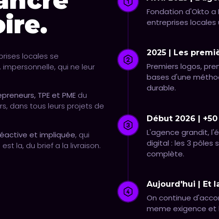
 ancré
Fondation d'Okto a B
ire.
entreprises locales
2025 | Les premiè
prises locales se
Premiers logos, pre
impersonnelle, qui ne leur
bases d'une méthodo
durable.
epreneurs, TPE et PME
du
rs, dans tous leurs projets de
Début 2026 | +50 
L'agence grandit, l'
réactive et impliquée
, qui
digital : les 3 pôle
t la, du brief a la livraison.
complète.
Aujourd'hui | Et l
On continue d'accom
meme exigence et l